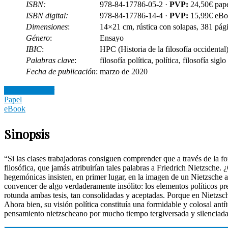
ISBN:
978-84-17786-05-2 ·
PVP:
24,50€ pap
ISBN digital:
978-84-17786-14-4 ·
PVP:
15,99€ eB
Dimensiones
:
14×21 cm, rústica con solapas, 381 pág
Género
:
Ensayo
IBIC
:
HPC (Historia de la filosofía occidental)
Palabras clave
:
filosofía política, política, filosofía sig
Fecha de publicación
:
marzo de 2020
Dónde comprar
Papel
eBook
Sinopsis
“Si las clases trabajadoras consiguen comprender que a través de la f
filosófica, que jamás atribuirían tales palabras a Friedrich Nietzsche.
hegemónicas insisten, en primer lugar, en la imagen de un Nietzsche ap
convencer de algo verdaderamente insólito: los elementos políticos pr
rotunda ambas tesis, tan consolidadas y aceptadas. Porque en Nietzsche
Ahora bien, su visión política constituía una formidable y colosal ant
pensamiento nietzscheano por mucho tiempo tergiversada y silenciada: