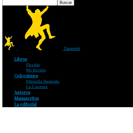
Taugenit
Libros
Ficción
No ficción
Colecciones
Filosofía Ilustrada
La Caverna
Autores
Manuscritos
La editorial