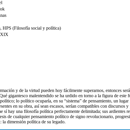
el
ook
inas
, HPS (Filosofía social y política)
lo XIX
ormación y de la virtud pueden hoy fácilmente superarnos, entonces será
 ¿Qué gigantesco malentendido se ha urdido en torno a la figura de este 
olítico; lo político ocuparía, en su “sistema” de pensamiento, un lugar
esentes en su obra, así sean escasos, serían compatibles con discursos 
 sí hay una filosofía política perfectamente delimitada; sus ardientes 
ítesis de cualquier pensamiento político de signo revolucionario, progr
 la dimensión política de su legado.