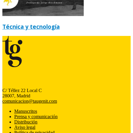
Técnica y tecnología
C/ Téllez 22 Local C
28007, Madrid
comunicacion@taugenit.com
Manuscritos
Prensa y comunicación
Distribución
Aviso legal
Política de privacidad