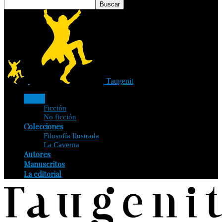
Taugenit
Libros
Ficción
No ficción
Colecciones
Filosofía Ilustrada
La Caverna
Autores
Manuscritos
La editorial