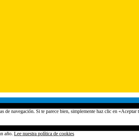
cas de navegación. Si te parece bien, simplemente haz clic en «Aceptar
 un año.
Lee nuestra política de cookies