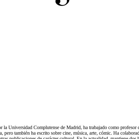
or la Universidad Complutense de Madrid, ha trabajado como profesor 
ria, pero también ha escrito sobre cine, música, arte, cómic. Ha colabor
tras publicaciones de carácter cultural. En la actualidad, mantiene dos 