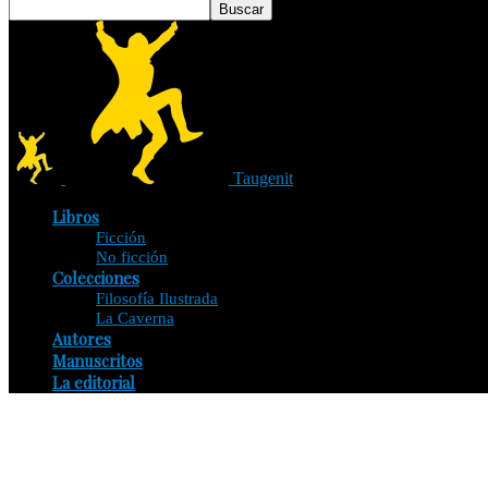
Taugenit
Libros
Ficción
No ficción
Colecciones
Filosofía Ilustrada
La Caverna
Autores
Manuscritos
La editorial