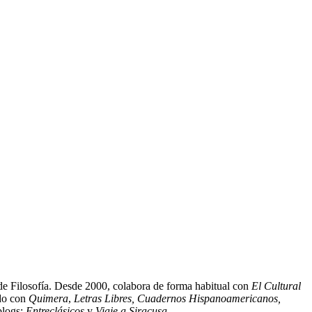
de Filosofía. Desde 2000, colabora de forma habitual con
El Cultural
ado con
Quimera
,
Letras Libres, Cuadernos Hispanoamericanos,
blogs:
Entreclásicos
y
Viaje a Siracusa
.