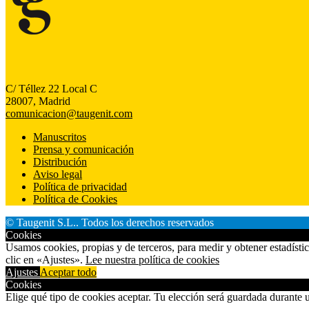
C/ Téllez 22 Local C
28007, Madrid
comunicacion@taugenit.com
Manuscritos
Prensa y comunicación
Distribución
Aviso legal
Política de privacidad
Política de Cookies
© Taugenit S.L.. Todos los derechos reservados
Cookies
Usamos cookies, propias y de terceros, para medir y obtener estadísti
clic en «Ajustes».
Lee nuestra política de cookies
Ajustes
Aceptar todo
Cookies
Elige qué tipo de cookies aceptar. Tu elección será guardada durante