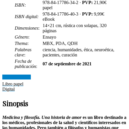
978-84-17786-34-2 ·
PVP:
21,90€
ISBN:
papel
978-84-17786-40-3 ·
PVP:
9,99€
ISBN digital:
eBook
14×21 cm, rústica con solapas, 320
Dimensiones
:
páginas
Género
:
Ensayo
Thema
:
MBX, PDA, QDH
Palabras
ciencia, humanidades, ética, neuroética,
clave
:
pacientes, curación
Fecha de
07 de septiembre de 2021
publicación
:
Dónde comprar
Libro papel
Digital
Sinopsis
Medicina y filosofía. Una historia de amor
es un libro destinado a
los médicos, profesionales de la salud y científicos interesados en
las humanidades. Pero también a filósofos y humanistas que